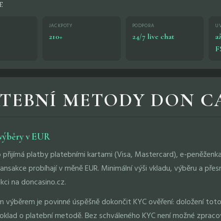
E
JACKPOTY
PODPORA
U
210+
24/7 live chat
a
F
ATEBNÍ METODY DON C
 výběry v EUR
 přijímá platby platebními kartami (Visa, Mastercard), e-peněže
ansakce probíhají v měně EUR. Minimální výši vkladu, výběru a přes
ekci na doncasino.cz.
m výběrem je povinné úspěšně dokončit KYC ověření: doložení toto
oklad o platební metodě. Bez schváleného KYC není možné zpracov