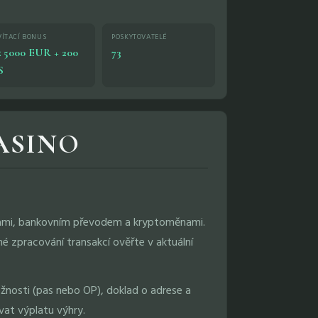
VÍTACÍ BONUS
POSKYTOVATELÉ
ž 5000 EUR + 200
73
S
ASINO
nkami, bankovním převodem a kryptoměnami.
né zpracování transakcí ověřte v aktuální
žnosti (pas nebo OP), doklad o adrese a
at výplatu výhry.