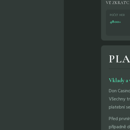
VE ZKRATC
POČET HER
4800+
PL
Vklady a
Don Casino
Všechny tr
platební s
Před první
případně d